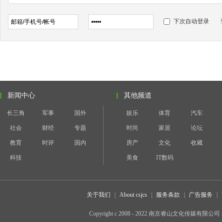
下次自动登录
新闻中心
其他频道
长三角
军事
国外
娱乐
体育
汽车
社会
财经
专题
时尚
家居
论坛
教育
时评
国内
房产
文化
收藏
科技
美食
IT数码
关于我们
|
About csjcs
|
服务条款
|
广告服务
|
Copyright c 2008 - 2022 南京睿山文化传媒有限公司 All 