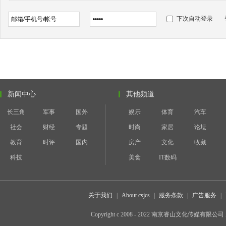
下次自动登录
新闻中心
其他频道
长三角
军事
国外
娱乐
体育
汽车
社会
财经
专题
时尚
家居
论坛
教育
时评
国内
房产
文化
收藏
科技
美食
IT数码
关于我们
|
About csjcs
|
服务条款
|
广告服务
|
Copyright c 2008 - 2022 南京睿山文化传媒有限公司 All 