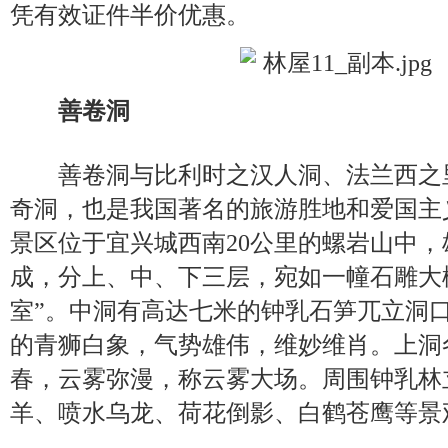
凭有效证件半价优惠。
善卷洞
善卷洞与比利时之汉人洞、法兰西之
奇洞，也是我国著名的旅游胜地和爱国主
景区位于宜兴城西南20公里的螺岩山中
成，分上、中、下三层，宛如一幢石雕大
室”。中洞有高达七米的钟乳石笋兀立洞
的青狮白象，气势雄伟，维妙维肖。上洞
春，云雾弥漫，称云雾大场。周围钟乳林
羊、喷水乌龙、荷花倒影、白鹤苍鹰等景