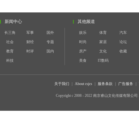
新闻中心
其他频道
长三角
军事
国外
娱乐
体育
汽车
社会
财经
专题
时尚
家居
论坛
教育
时评
国内
房产
文化
收藏
科技
美食
IT数码
关于我们
|
About csjcs
|
服务条款
|
广告服务
|
Copyright c 2008 - 2022 南京睿山文化传媒有限公司 All 