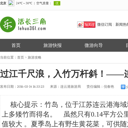
微信订阅
新闻热
|
首页
旅游快报
微游向导
当前位置：
首页
>
旅游攻略
过江千尺浪，入竹万杆斜！——
发布日期：
2016-03-14 16:33:23
来源：
连云港旅游局
责任编辑：
倪春艳
核心提示：竹岛，位于江苏连云港海域
上多矮竹而得名。 虽然只有0.14平方
值较大 。夏季岛上有野生黄花菜，可供